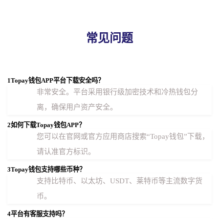
常见问题
1
Topay钱包APP平台下载安全吗？
非常安全。平台采用银行级加密技术和冷热钱包分
离，确保用户资产安全。
2
如何下载Topay钱包APP？
您可以在官网或官方应用商店搜索“Topay钱包”下载，
请认准官方标识。
3
Topay钱包支持哪些币种？
支持比特币、以太坊、USDT、莱特币等主流数字货
币。
4
平台有客服支持吗？