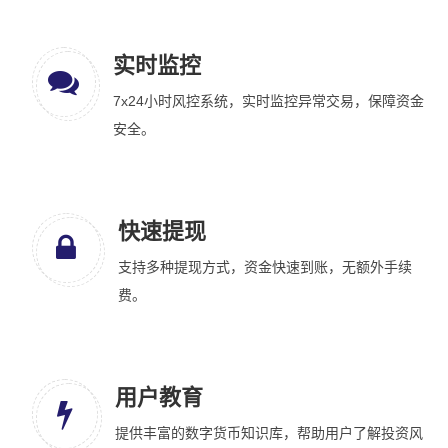
实时监控
7x24小时风控系统，实时监控异常交易，保障资金
安全。
快速提现
支持多种提现方式，资金快速到账，无额外手续
费。
用户教育
提供丰富的数字货币知识库，帮助用户了解投资风