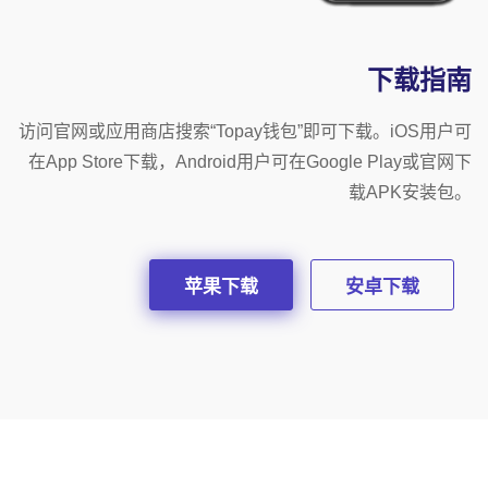
下载指南
访问官网或应用商店搜索“Topay钱包”即可下载。iOS用户可
在App Store下载，Android用户可在Google Play或官网下
载APK安装包。
苹果下载
安卓下载