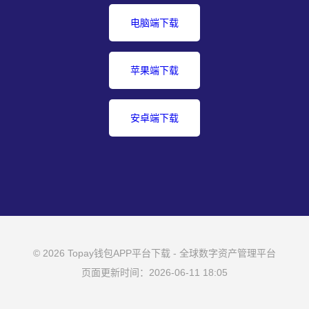
电脑端下载
苹果端下载
安卓端下载
© 2026 Topay钱包APP平台下载 - 全球数字资产管理平台
页面更新时间：2026-06-11 18:05